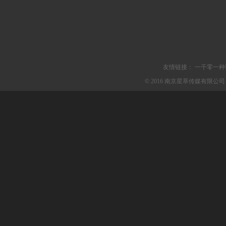
友情链接：
一千零一种
© 2016 南京星萃传媒有限公司