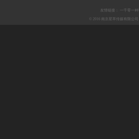
友情链接：
一千零一种
© 2016 南京星萃传媒有限公司